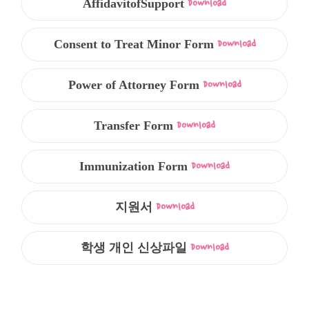
AffidavitofSupport
Download
Consent to Treat Minor Form
Download
Power of Attorney Form
Download
Transfer Form
Download
Immunization Form
Download
지원서
Download
학생 개인 신상파일
Download